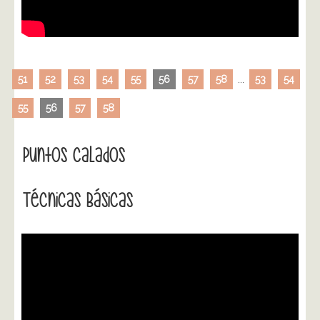
51
52
53
54
55
56
57
58
...
53
54
55
56
57
58
Puntos Calados
Técnicas Básicas