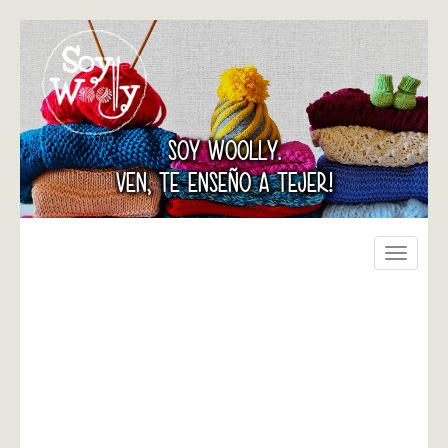
SOY WOOLLY.
VEN, TE ENSEÑO A TEJER!
Toggle
navigati