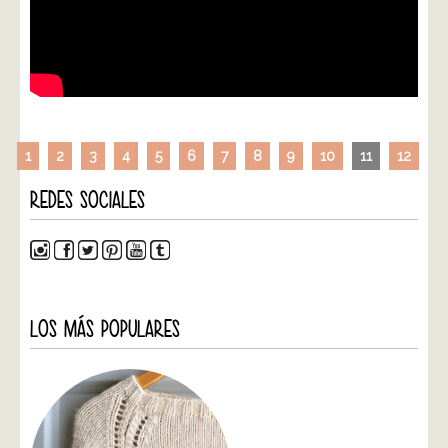
1
2
3
4
5
6
7
8
9
10
11
12
REDES SOCIALES
LOS MÁS POPULARES