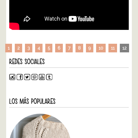
1
2
3
4
5
6
7
8
9
10
11
12
REDES SOCIALES
LOS MÁS POPULARES