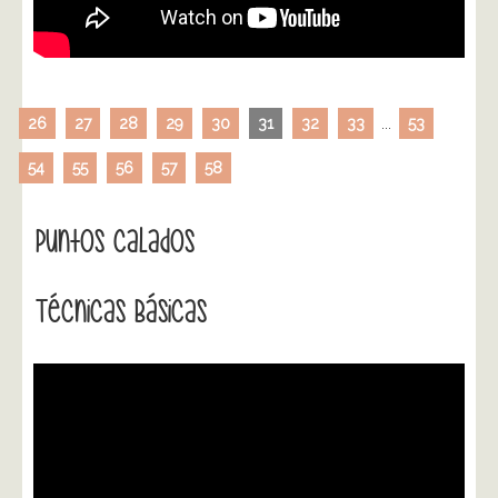
26
27
28
29
30
31
32
33
...
53
54
55
56
57
58
Puntos Calados
Técnicas Básicas