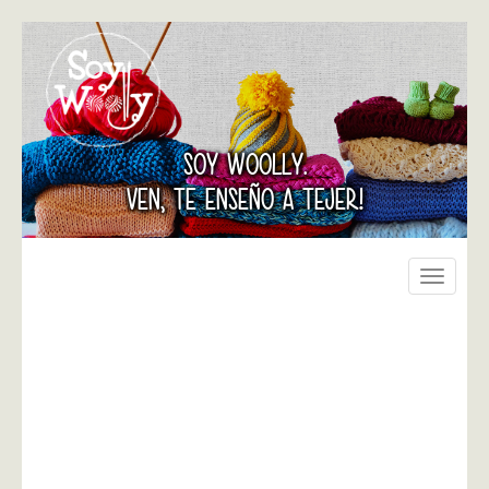
SOY WOOLLY.
VEN, TE ENSEÑO A TEJER!
Toggle
navigati