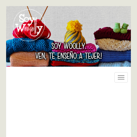
SOY WOOLLY.
VEN, TE ENSEÑO A TEJER!
Toggle
navigati