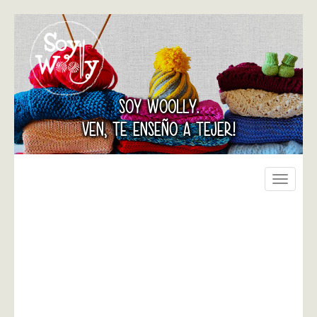
SOY WOOLLY.
VEN, TE ENSEÑO A TEJER!
Toggle
navigati