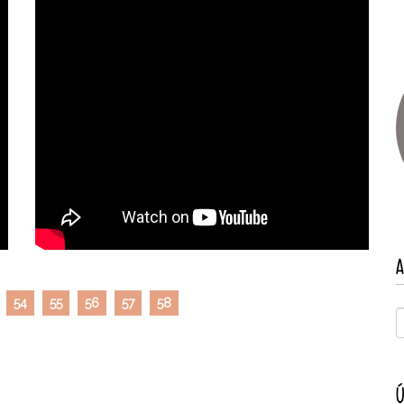
A
54
55
56
57
58
Ú