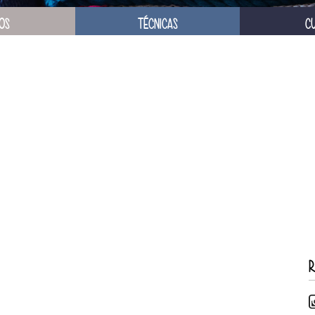
OS
TÉCNICAS
C
R