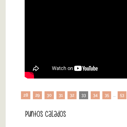
28
29
30
31
32
33
34
35
...
53
Puntos Calados