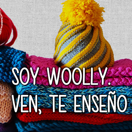
SOY WOOLLY.
VEN, TE ENSEÑO