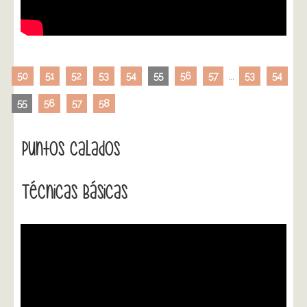
50
51
52
53
54
55
56
57
...
53
54
55
56
57
58
Puntos Calados
Técnicas Básicas