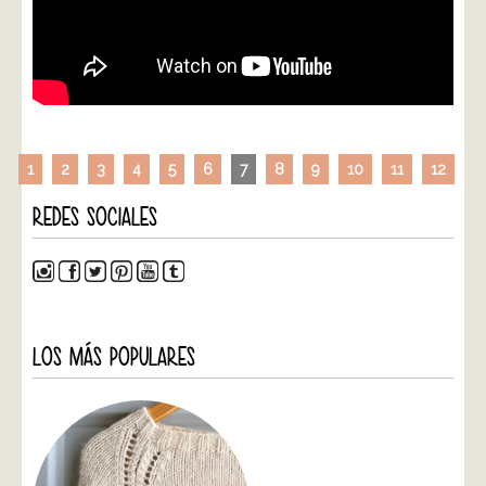
1
2
3
4
5
6
7
8
9
10
11
12
REDES SOCIALES
LOS MÁS POPULARES