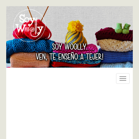
SOY WOOLLY.
VEN, TE ENSEÑO A TEJER!
Toggle
navigati