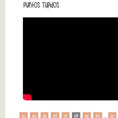
Puntos Tupidos
53
54
55
56
57
58
59
60
...
53