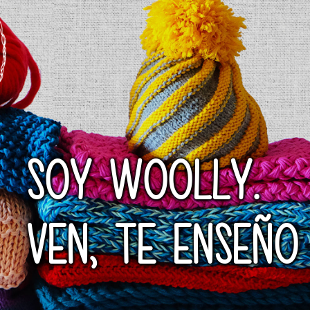
SOY WOOLLY.
VEN, TE ENSEÑO