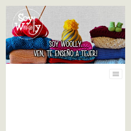
SOY WOOLLY.
VEN, TE ENSEÑO A TEJER!
Toggle
navigati