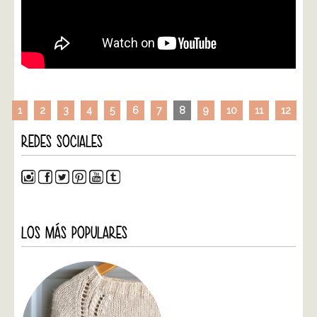
1
2
3
4
5
6
7
8
9
10
11
12
REDES SOCIALES
LOS MÁS POPULARES