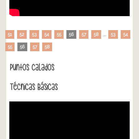
51
52
53
54
55
56
57
58
...
53
54
55
56
57
58
Puntos Calados
Técnicas Básicas