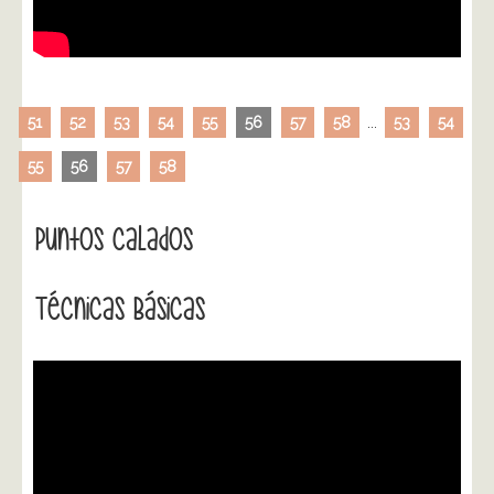
51
52
53
54
55
56
57
58
...
53
54
55
56
57
58
Puntos Calados
Técnicas Básicas