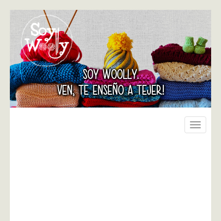
SOY WOOLLY.
VEN, TE ENSEÑO A TEJER!
Toggle
navigati