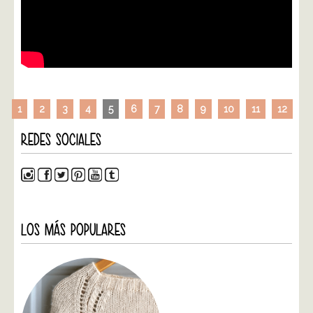
1
2
3
4
5
6
7
8
9
10
11
12
REDES SOCIALES
LOS MÁS POPULARES