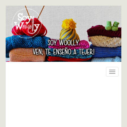
SOY WOOLLY.
VEN, TE ENSEÑO A TEJER!
Toggle
navigati