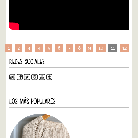
1
2
3
4
5
6
7
8
9
10
11
12
REDES SOCIALES
LOS MÁS POPULARES