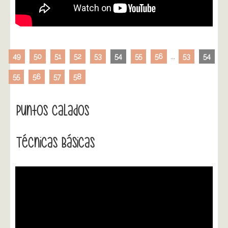
49
50
51
52
53
54
55
56
...
53
54
55
56
57
58
Puntos Calados
Técnicas Básicas