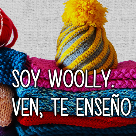
SOY WOOLLY.
VEN, TE ENSEÑO