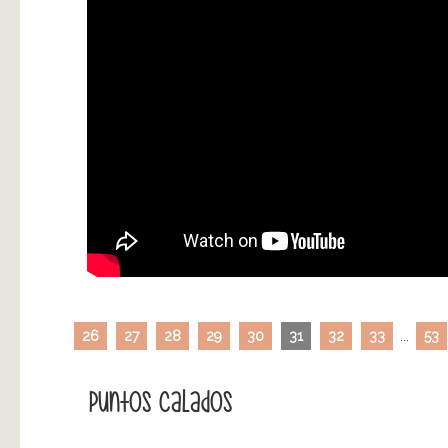
26
27
28
29
30
31
32
33
...
53
Puntos Calados