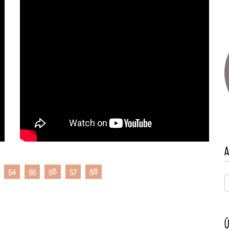
A
54
55
56
57
58
Ú