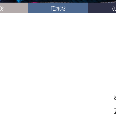
OS
TÉCNICAS
C
R