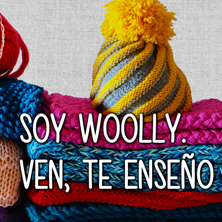
SOY WOOLLY.
VEN, TE ENSEÑO