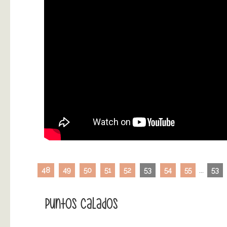
48
49
50
51
52
53
54
55
...
53
Puntos Calados