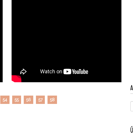
A
54
55
56
57
58
Ú