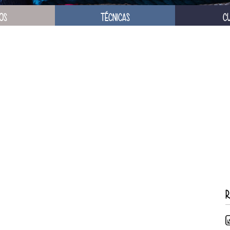
OS
TÉCNICAS
C
R