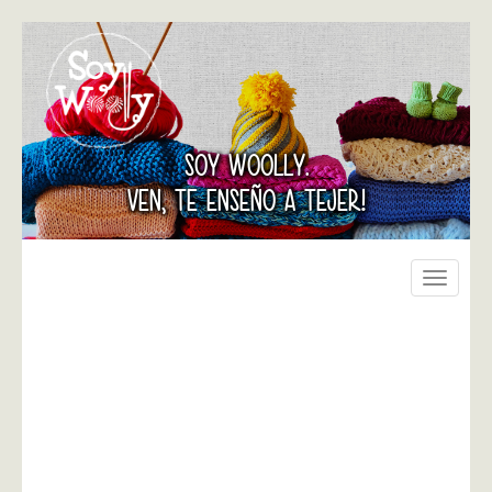
SOY WOOLLY.
VEN, TE ENSEÑO A TEJER!
Toggle
navigati