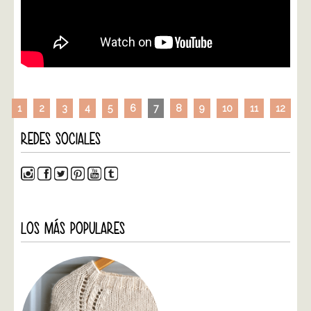
1
2
3
4
5
6
7
8
9
10
11
12
REDES SOCIALES
LOS MÁS POPULARES