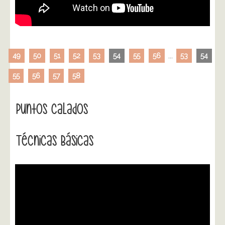
49
50
51
52
53
54
55
56
...
53
54
55
56
57
58
Puntos Calados
Técnicas Básicas