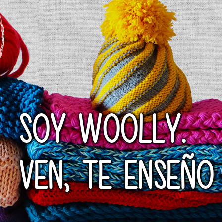
SOY WOOLLY.
VEN, TE ENSEÑO