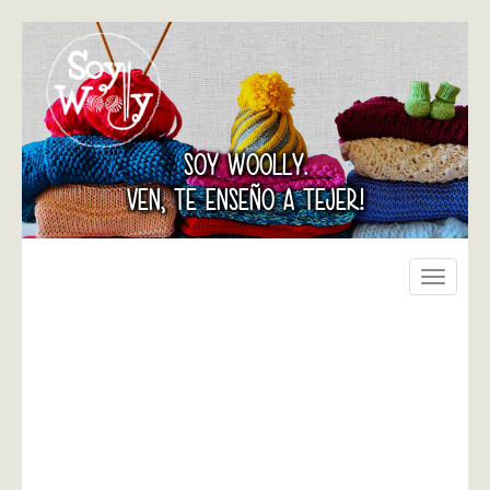
SOY WOOLLY.
VEN, TE ENSEÑO A TEJER!
Toggle
navigati