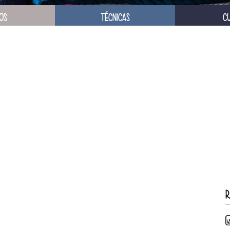
OS
TÉCNICAS
C
R