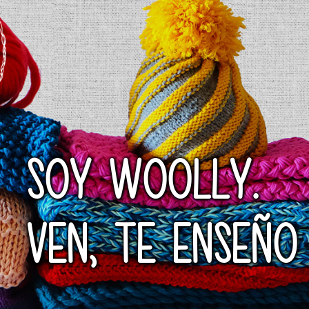
SOY WOOLLY.
VEN, TE ENSEÑO