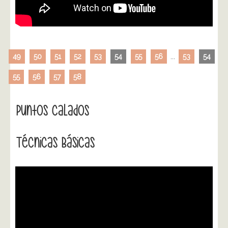
49
50
51
52
53
54
55
56
...
53
54
55
56
57
58
Puntos Calados
Técnicas Básicas