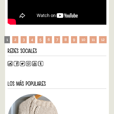
1
2
3
4
5
6
7
8
9
10
11
12
REDES SOCIALES
LOS MÁS POPULARES