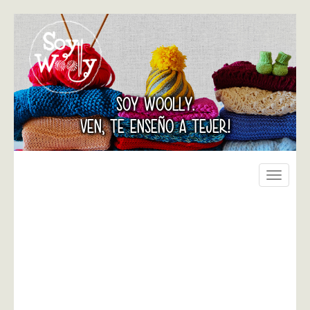
SOY WOOLLY.
VEN, TE ENSEÑO A TEJER!
Toggle
navigati