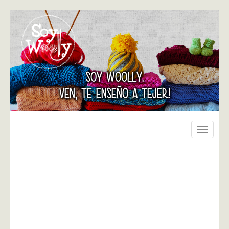
SOY WOOLLY.
VEN, TE ENSEÑO A TEJER!
Toggle
navigati