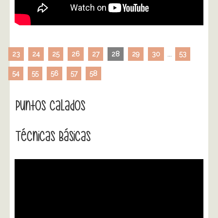
23
24
25
26
27
28
29
30
...
53
54
55
56
57
58
Puntos Calados
Técnicas Básicas