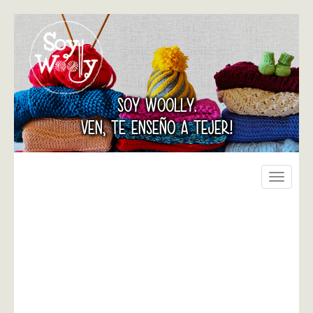
SOY WOOLLY.
VEN, TE ENSEÑO A TEJER!
Toggle
navigati