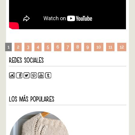
1
2
3
4
5
6
7
8
9
10
11
12
REDES SOCIALES
LOS MÁS POPULARES