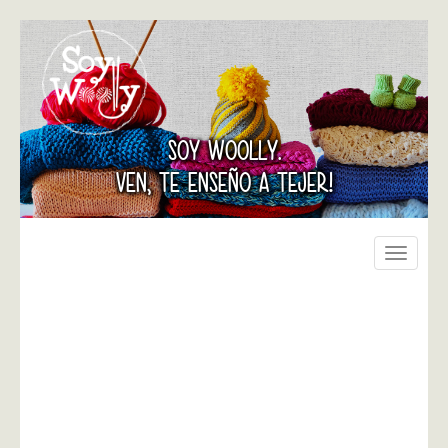
SOY WOOLLY.
VEN, TE ENSEÑO A TEJER!
Toggle
navigati