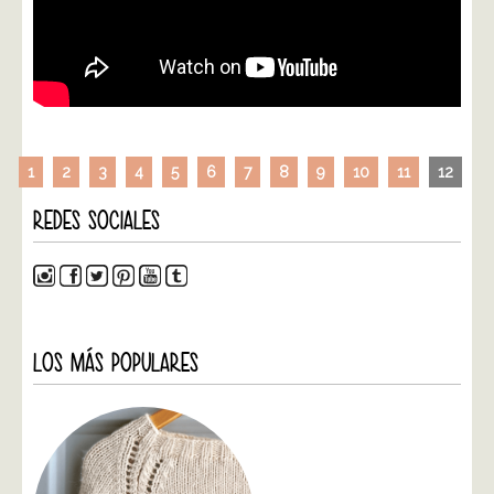
1
2
3
4
5
6
7
8
9
10
11
12
REDES SOCIALES
LOS MÁS POPULARES