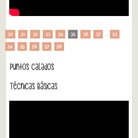
30
31
32
33
34
35
36
37
...
53
54
55
56
57
58
Puntos Calados
Técnicas Básicas