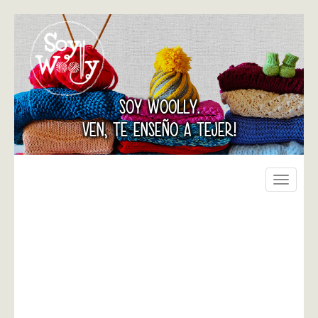
SOY WOOLLY.
VEN, TE ENSEÑO A TEJER!
Toggle
navigati