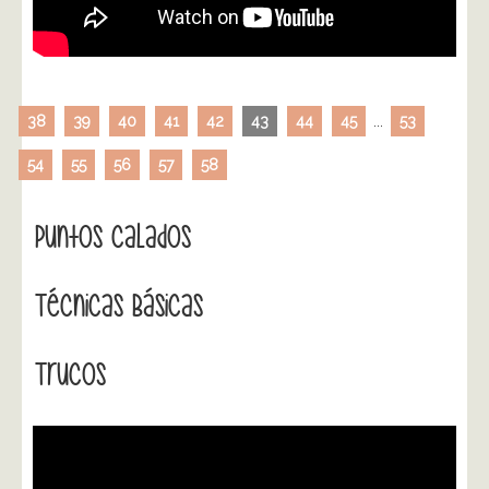
38
39
40
41
42
43
44
45
...
53
54
55
56
57
58
Puntos Calados
Técnicas Básicas
Trucos