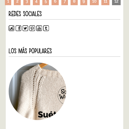
1
2
3
4
5
6
7
8
9
10
11
12
REDES SOCIALES
LOS MÁS POPULARES