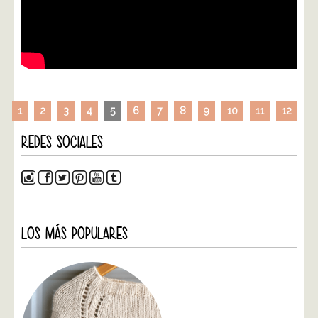
1
2
3
4
5
6
7
8
9
10
11
12
REDES SOCIALES
LOS MÁS POPULARES