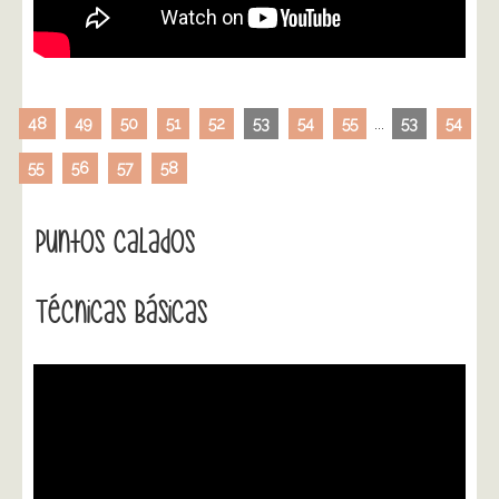
48
49
50
51
52
53
54
55
...
53
54
55
56
57
58
Puntos Calados
Técnicas Básicas