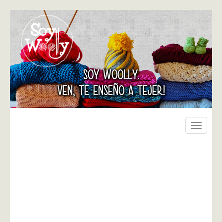
SOY WOOLLY.
VEN, TE ENSEÑO A TEJER!
Toggle
navigati