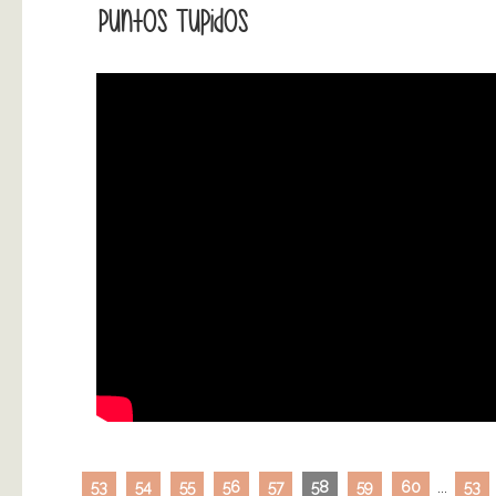
Puntos Tupidos
53
54
55
56
57
58
59
60
...
53