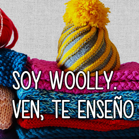
SOY WOOLLY.
VEN, TE ENSEÑO