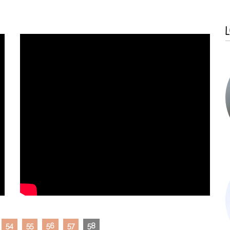
L
54
55
56
57
58