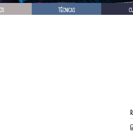
OS
TÉCNICAS
C
R