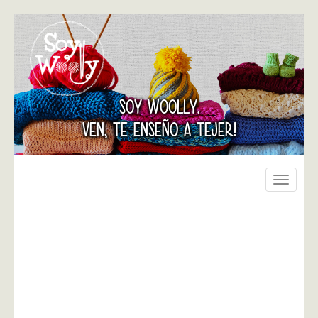
SOY WOOLLY.
VEN, TE ENSEÑO A TEJER!
Toggle
navigati