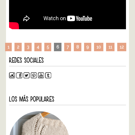
1
2
3
4
5
6
7
8
9
10
11
12
REDES SOCIALES
LOS MÁS POPULARES