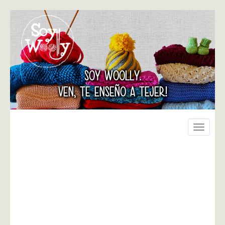
SOY WOOLLY.
VEN, TE ENSEÑO A TEJER!
Toggle
navigati