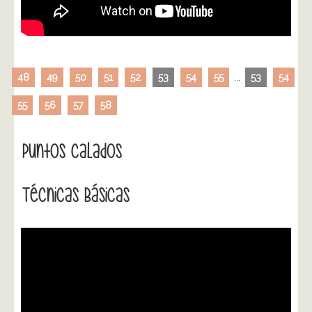
48
49
50
51
52
53
54
55
...
53
54
55
56
57
58
Puntos Calados
Técnicas Básicas