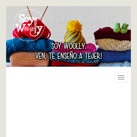
SOY WOOLLY.
VEN, TE ENSEÑO A TEJER!
Toggle
navigati