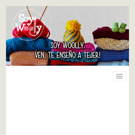
SOY WOOLLY.
VEN, TE ENSEÑO A TEJER!
Toggle
navigati