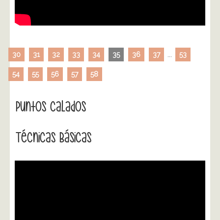
30
31
32
33
34
35
36
37
...
53
54
55
56
57
58
Puntos Calados
Técnicas Básicas