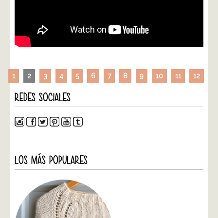
1
2
3
4
5
6
7
8
9
10
11
12
REDES SOCIALES
LOS MÁS POPULARES