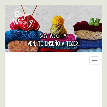
SOY WOOLLY.
VEN, TE ENSEÑO A TEJER!
Toggle
navigati