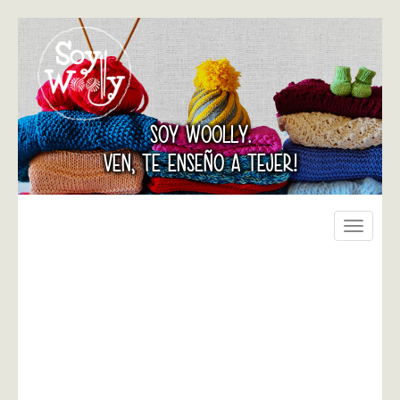
SOY WOOLLY.
VEN, TE ENSEÑO A TEJER!
Toggle
navigati