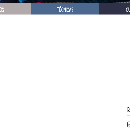
OS
TÉCNICAS
C
R