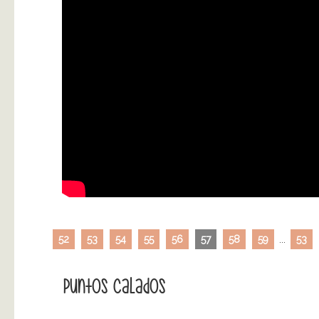
52
53
54
55
56
57
58
59
...
53
Puntos Calados