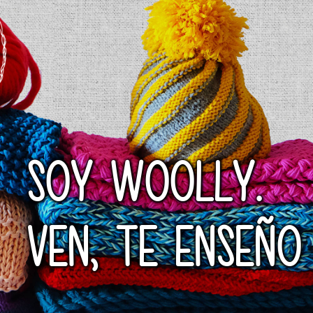
SOY WOOLLY.
VEN, TE ENSEÑO