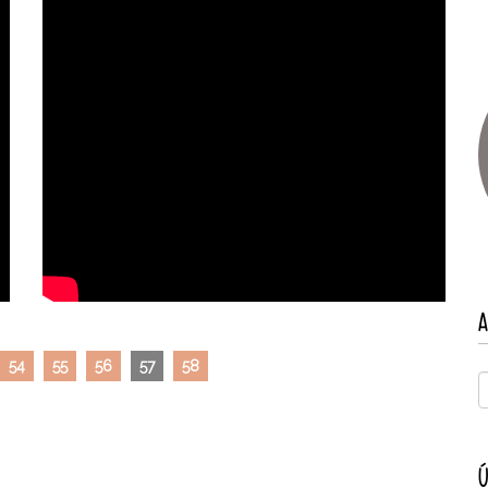
A
54
55
56
57
58
Ú