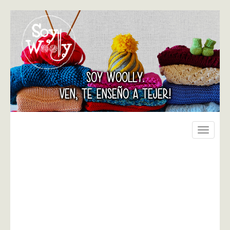
SOY WOOLLY.
VEN, TE ENSEÑO A TEJER!
Toggle
navigati