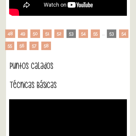
48
49
50
51
52
53
54
55
...
53
54
55
56
57
58
Puntos Calados
Técnicas Básicas