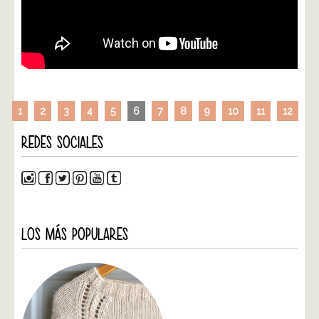
1
2
3
4
5
6
7
8
9
10
11
12
REDES SOCIALES
LOS MÁS POPULARES