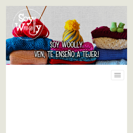
SOY WOOLLY.
VEN, TE ENSEÑO A TEJER!
Toggle
navigati