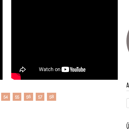
A
54
55
56
57
58
Ú