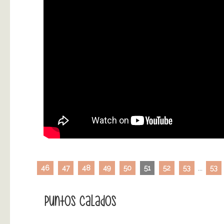
46
47
48
49
50
51
52
53
...
53
Puntos Calados