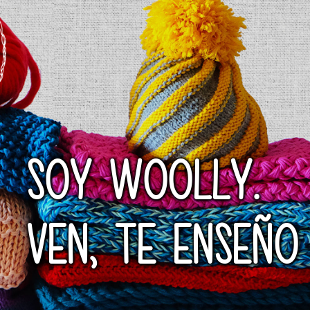
SOY WOOLLY.
VEN, TE ENSEÑO