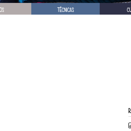
OS
TÉCNICAS
C
R