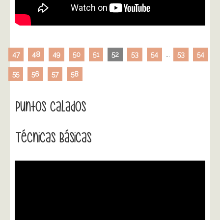
47
48
49
50
51
52
53
54
...
53
54
55
56
57
58
Puntos Calados
Técnicas Básicas