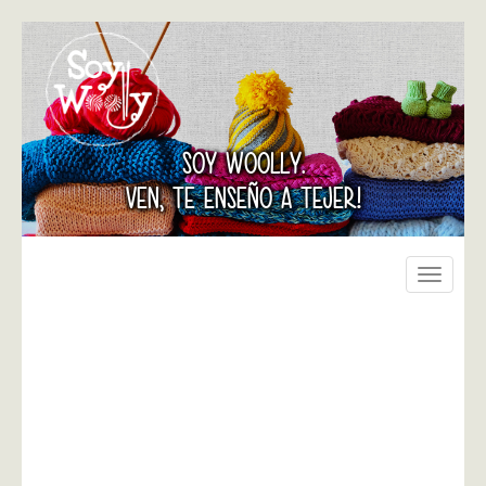
SOY WOOLLY.
VEN, TE ENSEÑO A TEJER!
Toggle
navigati