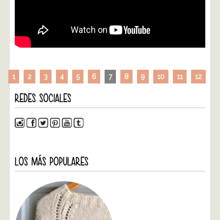
1
2
3
4
5
6
7
8
9
10
11
12
REDES SOCIALES
LOS MÁS POPULARES