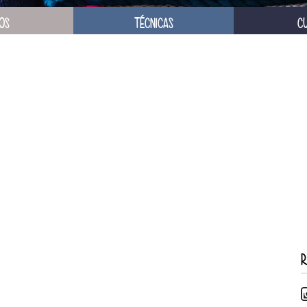
OS
TÉCNICAS
C
R