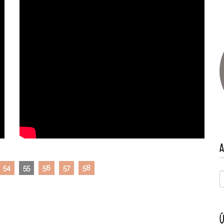
A
54
55
56
57
58
Ú