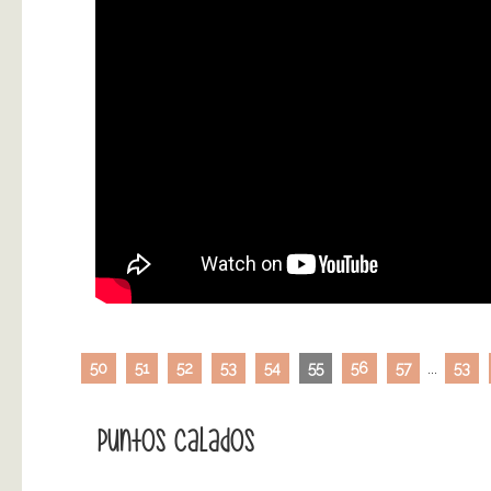
50
51
52
53
54
55
56
57
...
53
Puntos Calados