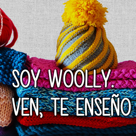
SOY WOOLLY.
VEN, TE ENSEÑO