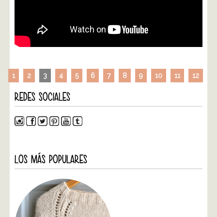
1
2
3
4
5
6
7
8
9
10
11
12
REDES SOCIALES
LOS MÁS POPULARES