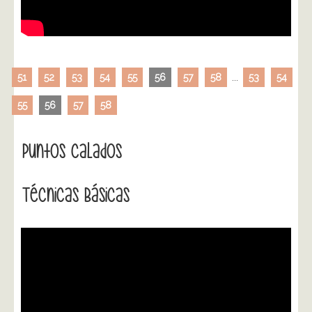
51
52
53
54
55
56
57
58
...
53
54
55
56
57
58
Puntos Calados
Técnicas Básicas