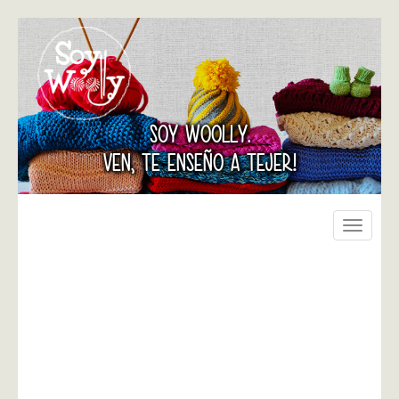
SOY WOOLLY.
VEN, TE ENSEÑO A TEJER!
Toggle
navigati