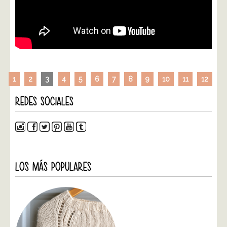
1
2
3
4
5
6
7
8
9
10
11
12
REDES SOCIALES
LOS MÁS POPULARES