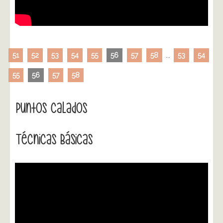
51
52
53
54
55
56
57
58
...
53
54
55
56
57
58
Puntos Calados
Técnicas Básicas