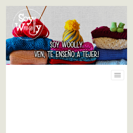
SOY WOOLLY.
VEN, TE ENSEÑO A TEJER!
Toggle
navigati