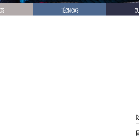
OS
TÉCNICAS
C
R