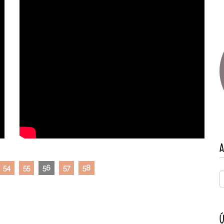
A
54
55
56
57
58
Ú