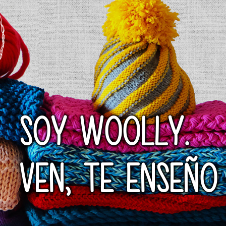
SOY WOOLLY.
VEN, TE ENSEÑO