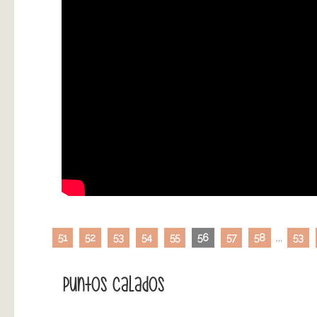
51
52
53
54
55
56
57
58
...
53
Puntos Calados