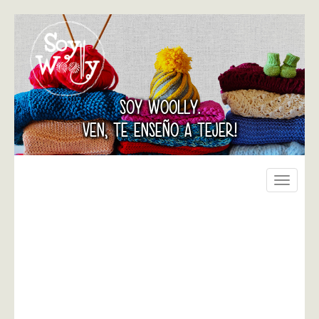
SOY WOOLLY.
VEN, TE ENSEÑO A TEJER!
Toggle
navigati