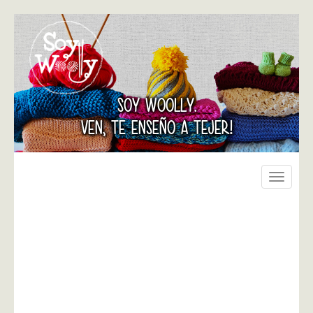
SOY WOOLLY.
VEN, TE ENSEÑO A TEJER!
Toggle
navigati