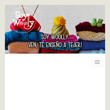
SOY WOOLLY.
VEN, TE ENSEÑO A TEJER!
Toggle
navigati