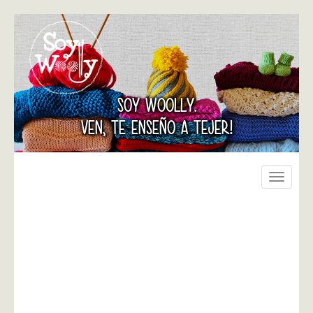
SOY WOOLLY.
VEN, TE ENSEÑO A TEJER!
Toggle
navigati