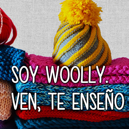
SOY WOOLLY.
VEN, TE ENSEÑO