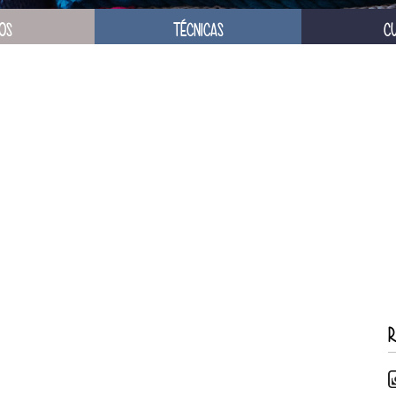
OS
TÉCNICAS
C
R