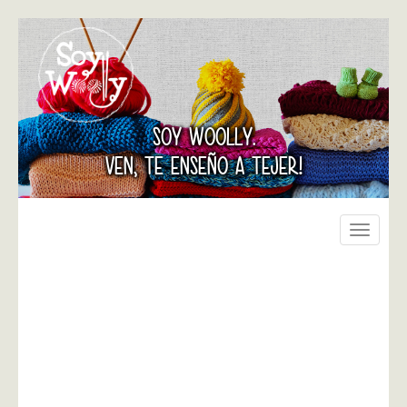
SOY WOOLLY.
VEN, TE ENSEÑO A TEJER!
Toggle
navigati