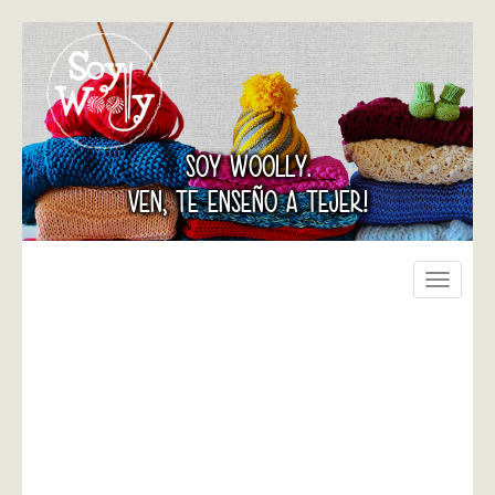
SOY WOOLLY.
VEN, TE ENSEÑO A TEJER!
Toggle
navigati