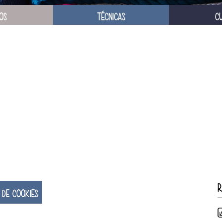
OS
TÉCNICAS
C
R
 DE COOKIES