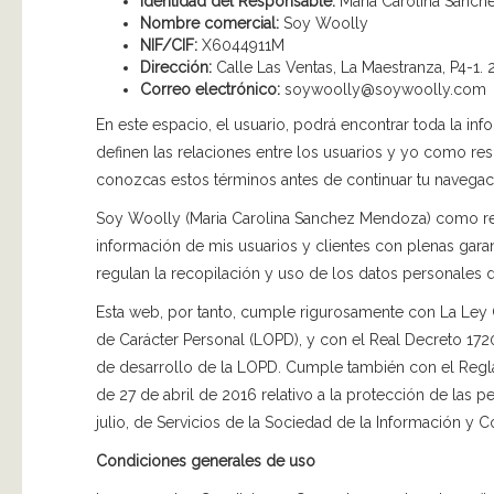
Identidad del Responsable:
Maria Carolina Sanc
Nombre comercial:
Soy Woolly
NIF/CIF:
X6044911M
Dirección:
Calle Las Ventas, La Maestranza, P4-1.
Correo electrónico:
soywoolly@soywoolly.com
En este espacio, el usuario, podrá encontrar toda la inf
definen las relaciones entre los usuarios y yo como r
conozcas estos términos antes de continuar tu navegac
Soy Woolly (Maria Carolina Sanchez Mendoza) como r
información de mis usuarios y clientes con plenas gara
regulan la recopilación y uso de los datos personales d
Esta web, por tanto, cumple rigurosamente con La Ley 
de Carácter Personal (LOPD), y con el Real Decreto 1
de desarrollo de la LOPD. Cumple también con el Reg
de 27 de abril de 2016 relativo a la protección de las 
julio, de Servicios de la Sociedad de la Información y 
Condiciones generales de uso