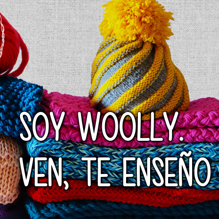
SOY WOOLLY.
VEN, TE ENSEÑO