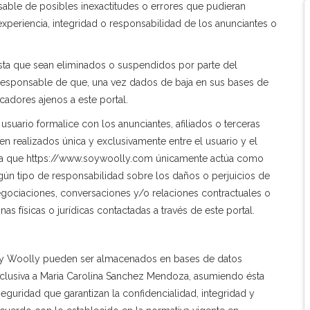
able de posibles inexactitudes o errores que pudieran
xperiencia, integridad o responsabilidad de los anunciantes o
sta que sean eliminados o suspendidos por parte del
responsable de que, una vez dados de baja en sus bases de
adores ajenos a este portal.
 usuario formalice con los anunciantes, afiliados o terceras
en realizados única y exclusivamente entre el usuario y el
epta que https://www.soywoolly.com únicamente actúa como
ngún tipo de responsabilidad sobre los daños o perjuicios de
gociaciones, conversaciones y/o relaciones contractuales o
as físicas o jurídicas contactadas a través de este portal.
oy Woolly pueden ser almacenados en bases de datos
xclusiva a Maria Carolina Sanchez Mendoza, asumiendo ésta
seguridad que garantizan la confidencialidad, integridad y