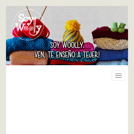
SOY WOOLLY.
VEN, TE ENSEÑO A TEJER!
Toggle
navigati