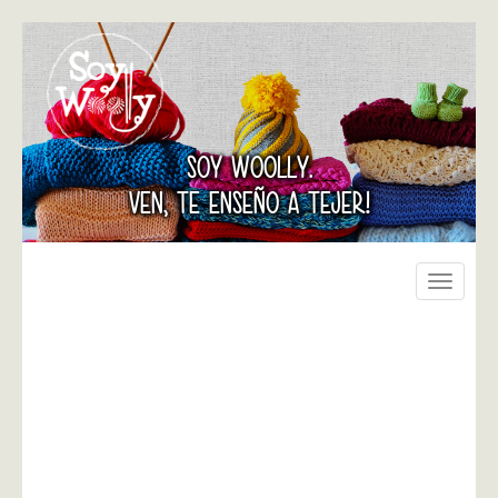
SOY WOOLLY.
VEN, TE ENSEÑO A TEJER!
Toggle
navigati