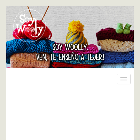
SOY WOOLLY.
VEN, TE ENSEÑO A TEJER!
Toggle
navigati