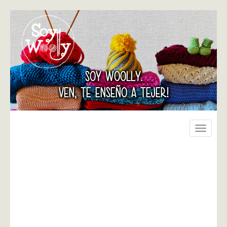
SOY WOOLLY.
VEN, TE ENSEÑO A TEJER!
Toggle
navigati