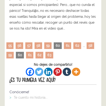
especial si somos principiantes). Pero….que no cunda el
pánico! Tranquil@s…no es necesario deshacer todas
esas vueltas hasta llegar al origen del problema…hoy les
enseño cómo rescatar, recoger un punto del revés que
se nos ha ido! Mira en el video qué...
55
56
57
58
59
60
61
62
...
58
59
60
61
62
63
No dejes de compartirlo!
¿ES TU PRIMERA VEZ AQUÍ?
Conóceme!
>
Te cuento mi historia...